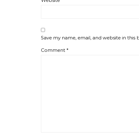
Website
Save my name, email, and website in this 
Comment
*