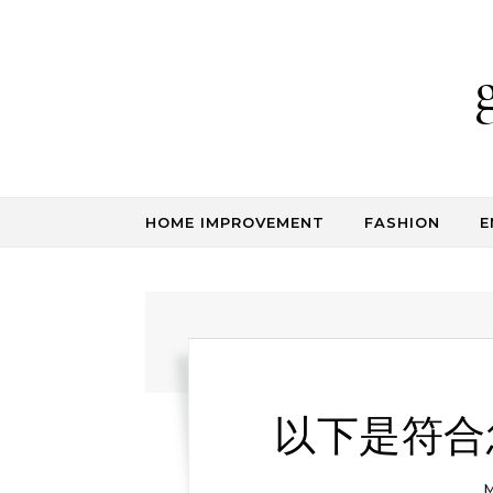
Skip to content
HOME IMPROVEMENT
FASHION
E
以下是符合
M