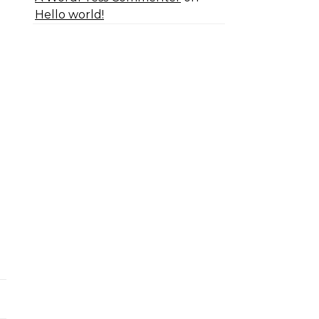
Hello world!